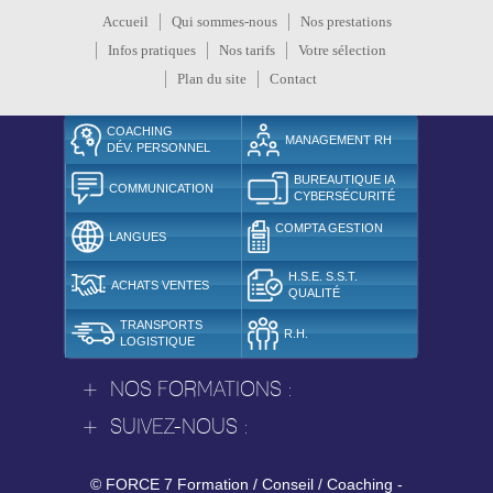
Accueil
Qui sommes-nous
Nos prestations
Infos pratiques
Nos tarifs
Votre sélection
Plan du site
Contact
COACHING
MANAGEMENT RH
DÉV. PERSONNEL
INTERCULTUREL
BUREAUTIQUE IA
COMMUNICATION
CYBERSÉCURITÉ
COMMUNICATION DIGITALE
COMPTA GESTION
LANGUES
H.S.E. S.S.T.
ACHATS VENTES
QUALITÉ
TRANSPORTS
R.H.
LOGISTIQUE
+
NOS FORMATIONS :
+
SUIVEZ-NOUS :
© FORCE 7 Formation / Conseil / Coaching -