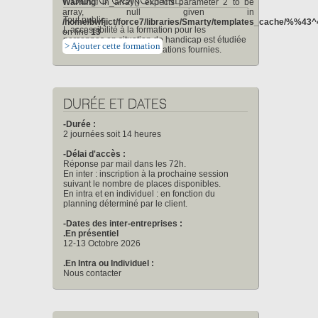
PUBLIC CONCERNÉ
Warning
: in_array() expects parameter 2 to be
array, null given in
Tout public
/home/bwfjict/force7/libraries/Smarty/templates_cache/%%4
L accessibilité à la formation pour les
on line
13
personnes en situation de handicap est étudiée
> Ajouter cette formation
en amont selon les informations fournies.
DURÉE ET DATES
-Durée :
2 journées soit 14 heures
-Délai d'accès :
Réponse par mail dans les 72h.
En inter : inscription à la prochaine session
suivant le nombre de places disponibles.
En intra et en individuel : en fonction du
planning déterminé par le client.
-Dates des inter-entreprises :
.En présentiel
12-13 Octobre 2026
.En Intra ou Individuel :
Nous contacter